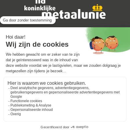
Leveringsvoorwaarden
Privacyverklaring
© 2026 Machinefabriek Veehof B.V.